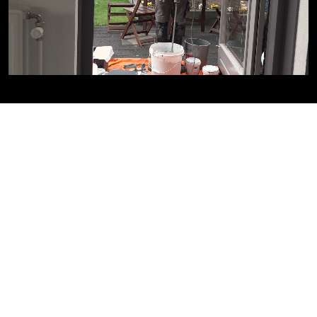
Kies voor een smeervloer
Een smeervloer is een verzamelnaam voor diverse
soorten vloeren die op (meestal) een
cementstrijkvloer gesmeerd worden. De
smeervloeren die wij maken zijn Beton Cire en
LavaPox. Beton Cire staat ook bekend als Woon